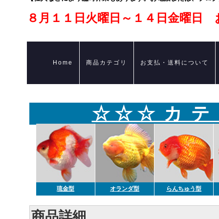
８月１１日火曜日～１４日金曜日 
Home
商品カテゴリ
お支払・送料について
☆ ☆ ☆ カ テ
琉金型
オランダ型
らんちゅう型
商品詳細