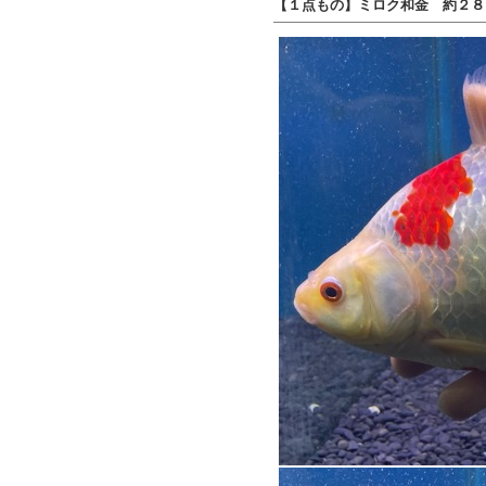
【１点もの】ミロク和金 約２８