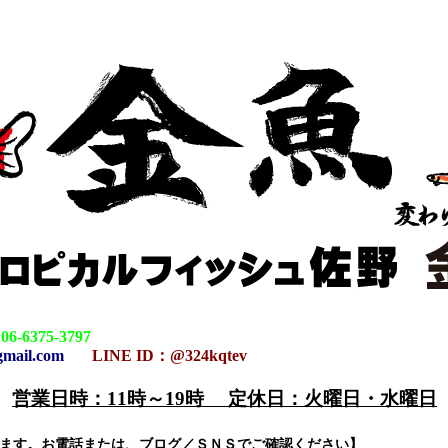
：
06-6375-3797
gmail.com
LINE ID：@324kqtev
営業日時：11時～19時 定休日：火曜日・水曜日
-1
ります。お電話または、ブログ／ＳＮＳでご確認ください】