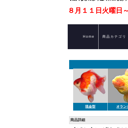
８月１１日火曜日
Home
商品カテゴリ
琉金型
オラン
商品詳細