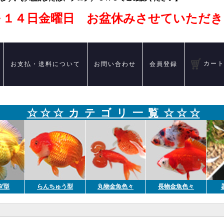
～１４日金曜日 お盆休みさせていただき
カー
お支払・送料について
お問い合わせ
会員登録
☆ ☆ ☆ カ テ ゴ リ 一 覧 ☆ ☆ ☆
ダ型
らんちゅう型
丸物金魚色々
長物金魚色々