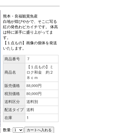
熊本・良福観賞魚産
白地が煌びやかで、そこに写る
紅の発色わピカイチです。 体高
は特に派手に盛り上がってま
す。
【１点もの】画像の個体を発送
いたします。
商品番号
７
【１点もの】ミ
商品名
ロク和金 約２
８ｃｍ
販売価格
88,000円
税別価格
80,000円
送料区分
送料別
配送タイプ
送料
在庫
数量: