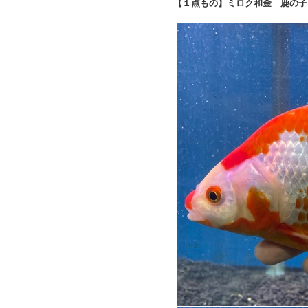
【１点もの】ミロク和金 鹿の子