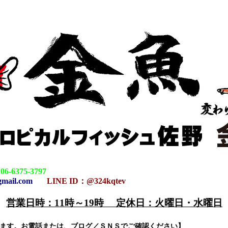
：
06-6375-3797
gmail.com
LINE ID：@324kqtev
営業日時：11時～19時 定休日：火曜日・水曜日
-1
ります。お電話または、ブログ／ＳＮＳでご確認ください】