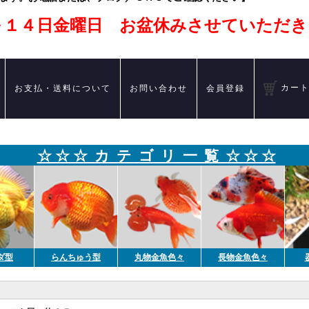
～１４日金曜日 お盆休みさせていただき
カー
お支払・送料について
お問い合わせ
会員登録
☆ ☆ ☆ カ テ ゴ リ 一 覧 ☆ ☆ ☆
ダ型
らんちゅう型
丸物金魚色々
長物金魚色々