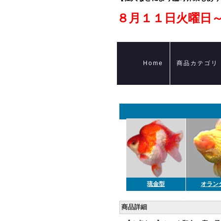
８月１１日火曜日
Home
商品カテゴリ
琉金型
オラン
商品詳細