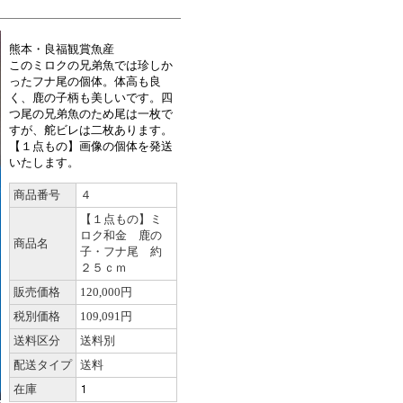
熊本・良福観賞魚産
このミロクの兄弟魚では珍しか
ったフナ尾の個体。体高も良
く、鹿の子柄も美しいです。四
つ尾の兄弟魚のため尾は一枚で
すが、舵ビレは二枚あります。
【１点もの】画像の個体を発送
いたします。
商品番号
４
【１点もの】ミ
ロク和金 鹿の
商品名
子・フナ尾 約
２５ｃｍ
販売価格
120,000円
税別価格
109,091円
送料区分
送料別
配送タイプ
送料
在庫