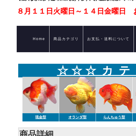
８月１１日火曜日～１４日金曜日 
Home
商品カテゴリ
お支払・送料について
☆ ☆ ☆ カ テ
琉金型
オランダ型
らんちゅう型
商品詳細