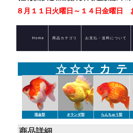
８月１１日火曜日～１４日金曜日 
Home
商品カテゴリ
お支払・送料について
☆ ☆ ☆ カ テ
琉金型
オランダ型
らんちゅう型
商品詳細