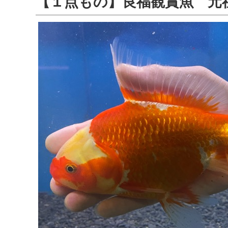
【１点もの】良福観賞魚 元