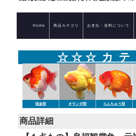
Home
商品カテゴリ
お支払・送料について
☆ ☆ ☆ カ テ
琉金型
オランダ型
らんちゅう型
商品詳細