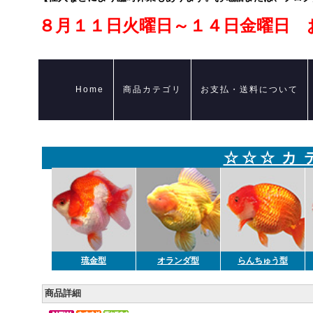
８月１１日火曜日～１４日金曜日 
Home
商品カテゴリ
お支払・送料について
☆ ☆ ☆ カ 
琉金型
オランダ型
らんちゅう型
商品詳細