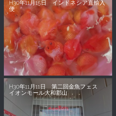
H30年11月15日 インドネシア直輸入
便
H30年11月11日 第二回金魚フェス
イオンモール大和郡山