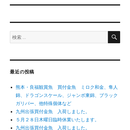
稿:
ョ
ン
検
検
索
索:
最近の投稿
熊本・良福観賞魚 買付金魚 ミロク和金、隼人
錦、ドラゴンスケール、ジャンボ東錦、ブラック
ガリバー、他特殊個体など
九州出張買付金魚 入荷しました。
５月２８日木曜日臨時休業いたします。
九州出張買付金魚 入荷しました。