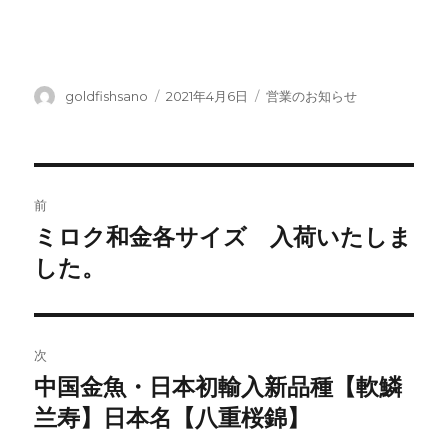
投
投
カ
goldfishsano
2021年4月6日
営業のお知らせ
稿
稿
テ
者
日:
ゴ
リ
ー
投
前
稿
ミロク和金各サイズ 入荷いたしま
前
の
した。
ナ
投
ビ
稿:
ゲ
次
中国金魚・日本初輸入新品種【軟鱗
次
ー
の
兰寿】日本名【八重桜錦】
シ
投